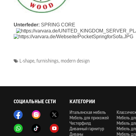
Unterfeder:
SPRING CORE
L-shape
,
furnishings
,
modern design
СОЦИАЛЬНЫЕ СЕТИ
КАТЕГОРИИ
Итальянская мебель
Классичес
Мебель для прихожей
Мебель дл
Честерфилд
Мебель дл
Диванный гарнитур
Мебель дл
Диваны
Мебель дл