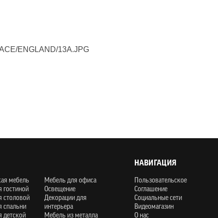
НАВИГАЦИЯ
кая мебель
Мебель для офиса
Пользовательское
я гостиной
Освещение
Соглашение
я столовой
Декорации для
Социальные сети
я спальни
интерьера
Видеомагазин
я детской
Мебель из металла
О нас