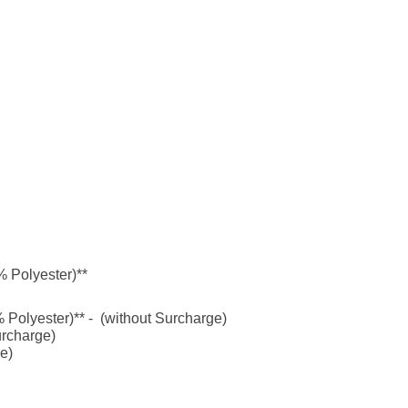
% Polyester)**
 Polyester)** - (without Surcharge)
urcharge)
e)