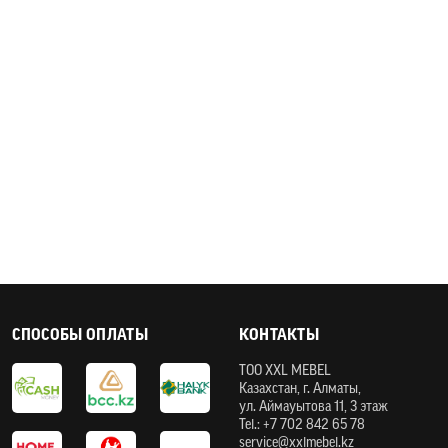
СПОСОБЫ ОПЛАТЫ
КОНТАКТЫ
ТOO XXL MEBEL
Казахстан, г. Алматы,
ул. Аймауытова 11, 3 этаж
Tel.: +7 702 842 65 78
service@xxlmebel.kz