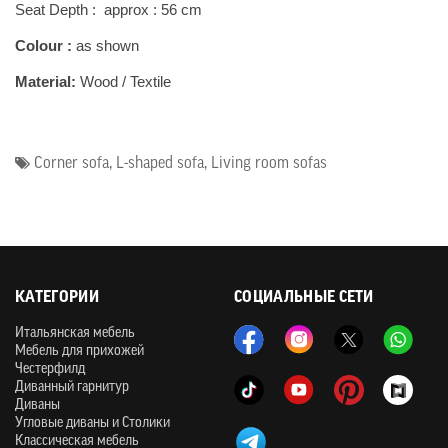
Seat Depth : approx : 56 cm
Colour :
as shown
Material:
Wood / Textile
Corner sofa
,
L-shaped sofa
,
Living room sofas
КАТЕГОРИИ
СОЦИАЛЬНЫЕ СЕТИ
Итальянская мебель
Мебель для прихожей
Честерфилд
Диванный гарнитур
Диваны
Угловые диваны и Столики
Классическая мебель