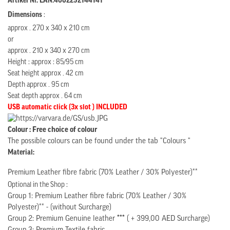
Artikel Nr. EAN:
4062292144141
Dimensions
:
approx . 270 x 340 x 210 cm
or
approx . 210 x 340 x 270 cm
Height : approx : 85/95 cm
Seat height approx . 42 cm
Depth approx . 95 cm
Seat depth approx . 64 cm
USB automatic click (3x slot ) INCLUDED
Colour : Free choice of colour
The possible colours can be found under the tab "Colours "
Material:
Premium Leather fibre fabric (70% Leather / 30% Polyester)**
Optional in the Shop :
Group 1: Premium Leather fibre fabric (70% Leather / 30%
Polyester)** - (without Surcharge)
Group 2: Premium Genuine leather
***
( + 399,00 AED Surcharge)