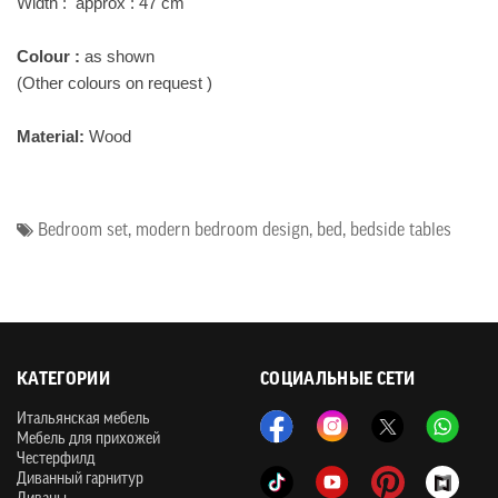
Width : approx : 47 cm
Colour :
as shown
(Other colours on request )
Material:
Wood
Bedroom set
,
modern bedroom design
,
bed
,
bedside tables
КАТЕГОРИИ
СОЦИАЛЬНЫЕ СЕТИ
Итальянская мебель
Мебель для прихожей
Честерфилд
Диванный гарнитур