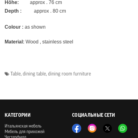
H
öhe:
approx . 76 cm
Depth :
approx . 80 cm
Colour :
as shown
Material:
Wood , stainless steel
Table
,
dining table
,
dining room furniture
КАТЕГОРИИ
СОЦИАЛЬНЫЕ СЕТИ
Итальянская мебель
Мебель для прихожей
Честерфилд