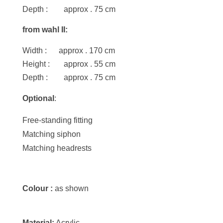
Depth : approx . 75
cm
from wahl II:
Width : approx . 170 cm
Height : approx . 55 cm
Depth : approx . 75 cm
Optional
:
Free-standing fitting
Matching siphon
Matching headrests
Colour :
as shown
Material:
Acrylic