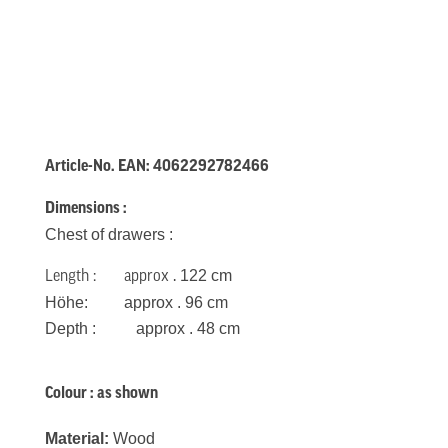
Article-No.
EAN:
4062292782466
Dimensions :
Chest of drawers
:
122 cm
Length : approx .
H
öhe: approx . 96 cm
Depth : approx . 48 cm
Colour :
as shown
Material:
Wood