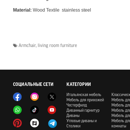
Material:
Wood Textile stainless steel
Armchair
,
living room furniture
СОЦИАЛЬНЫЕ СЕТИ
КАТЕГОРИИ
Итальянская мебель
Классичес
Мебель для прихожей
Мебель дл
Честерфилд
Мебель дл
Диванный гарнитур
Мебель дл
Диваны
Мебель дл
Угловые диваны и
Мебель дл
Столики
комнаты