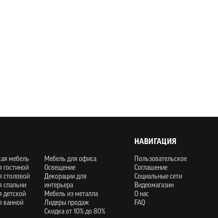
НАВИГАЦИЯ
кая мебель
Мебель для офиса
Пользовательское
я гостиной
Освещение
Соглашение
я столовой
Декорации для
Социальные сети
я спальни
интерьера
Видеомагазин
я детской
Мебель из металла
О нас
я ванной
Лидеры продаж
FAQ
Скидка от 10% до 80%