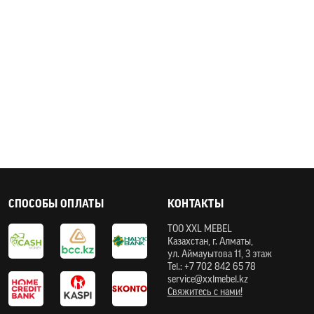
СПОСОБЫ ОПЛАТЫ
КОНТАКТЫ
ТOO XXL MEBEL
Казахстан, г. Алматы,
ул. Аймауытова 11, 3 этаж
Tel.: +7 702 842 65 78
service@xxlmebel.kz
Свяжитесь с нами!