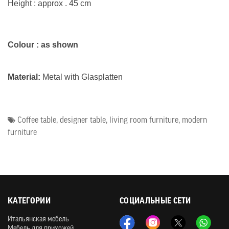
Height : approx . 45 cm
Colour :
as shown
Material:
Metal with Glasplatten
Coffee table
,
designer table
,
living room furniture
,
modern
furniture
КАТЕГОРИИ
СОЦИАЛЬНЫЕ СЕТИ
Итальянская мебель
Мебель для прихожей