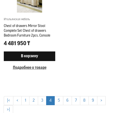
Итальянская мебель
Chest of drawers Mirror Stool
Complete Set Chest of drawers
Bedroom Furniture 2pcs. Console
new
4 481 950 ₸
В корзину
Подробнее о товаре
|<
<
1
2
3
4
5
6
7
8
9
>
>|