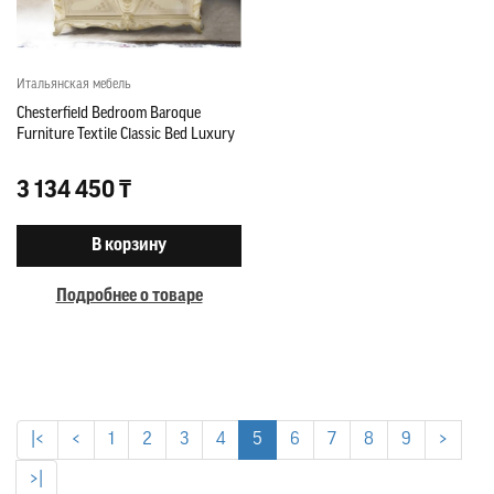
Итальянская мебель
Chesterfield Bedroom Baroque
Furniture Textile Classic Bed Luxury
3 134 450 ₸
В корзину
Подробнее о товаре
|<
<
1
2
3
4
5
6
7
8
9
>
>|