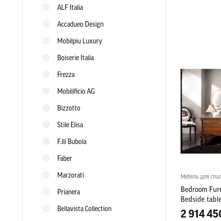
ALF Italia
Accadueo Design
Mobilpiu Luxury
Boiserie Italia
Frezza
Mobilificio AG
Bizzotto
Stile Elisa
F.lli Bubola
Faber
Marzorati
Мебель для спа
Bedroom Furni
Prianera
Bedside tabl
Bellavista Collection
2 914 45