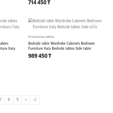
714 450 ₸
Итальянская мебель
tables
Bedside table Wardrobe Cabinets Bedroom
ture Italy
Furniture Italy Bedside tables Side table
989 450 ₸
7
8
9
>
>|