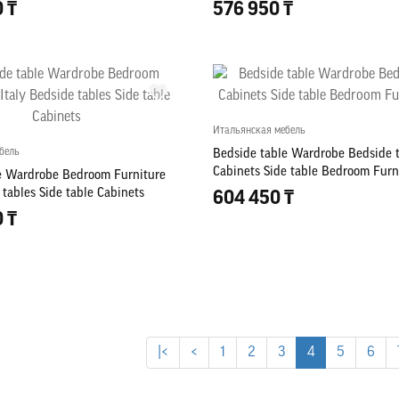
0 ₸
576 950 ₸
Итальянская мебель
бель
Bedside table Wardrobe Bedside 
Cabinets Side table Bedroom Furni
e Wardrobe Bedroom Furniture
 tables Side table Cabinets
604 450 ₸
0 ₸
|<
<
1
2
3
4
5
6