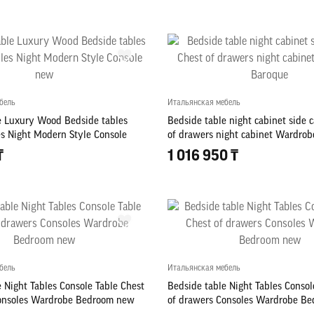
бель
Итальянская мебель
e Luxury Wood Bedside tables
Bedside table night cabinet side 
es Night Modern Style Console
of drawers night cabinet Wardro
₸
1 016 950 ₸
бель
Итальянская мебель
 Night Tables Console Table Chest
Bedside table Night Tables Consol
onsoles Wardrobe Bedroom new
of drawers Consoles Wardrobe B