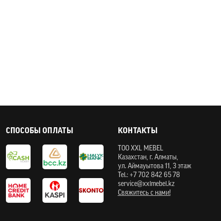
СПОСОБЫ ОПЛАТЫ
КОНТАКТЫ
ТOO XXL MEBEL
Казахстан, г. Алматы,
ул. Аймауытова 11, 3 этаж
Tel.: +7 702 842 65 78
service@xxlmebel.kz
Свяжитесь с нами!