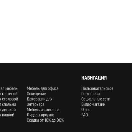
НАВИГАЦИЯ
кая мебель
Мебель для офиса
Пользовательское
я гостиной
Освещение
Соглашение
я столовой
Декорации для
Социальные сети
я спальни
интерьера
Видеомагазин
я детской
Мебель из металла
О нас
я ванной
Лидеры продаж
FAQ
Скидка от 10% до 80%