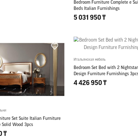
Bedroom Furniture Complete e Sui
Beds Italian Furnishings
5 031 950 ₸
Итальянская мебель
Bedroom Set Bed with 2 Nightsta
Design Furniture Furnishings 3pcs
4 426 950 ₸
льни
ture Set Suite Italian Furniture
e Solid Wood 3pcs
0 ₸